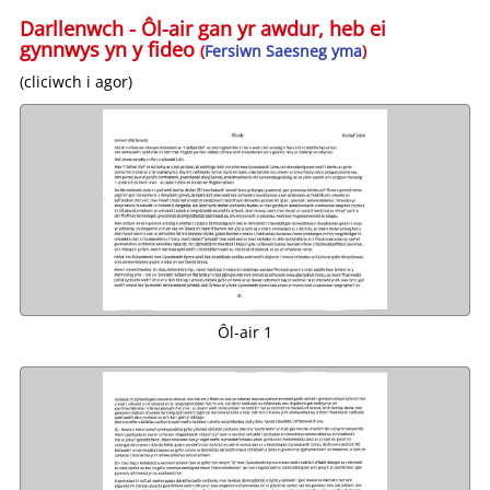
Darllenwch - Ôl-air gan yr awdur, heb ei
gynnwys yn y fideo
(
Fersiwn Saesneg yma
)
(cliciwch i agor)
Ôl-air 1