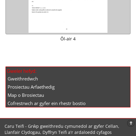
Ôl-air 4
Gweler hefyd:
Gweithredwch
Prosiectau Arfaethedig
Map o Brosiectau
Cofrestrwch ar gyfer ein rhestr bostio
Caru Teifi - Grŵp gweithredu cymunedol ar gyfer Cellan,
Llanfair Clydogau, Dyffryn Teifi a'r ardaloedd cyfagos